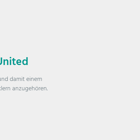
United
n und damit einem
klern anzugehören.