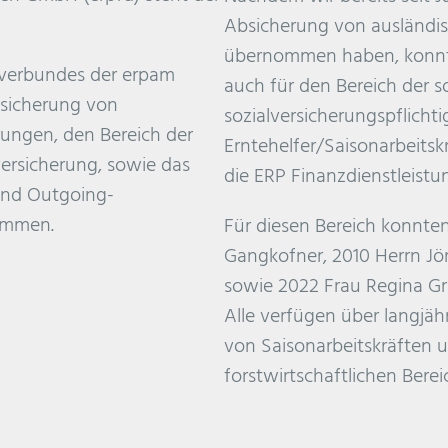
Absicherung von ausländis
übernommen haben, konnt
nverbundes der erpam
auch für den Bereich der s
bsicherung von
sozialversicherungspflicht
rungen, den Bereich der
Erntehelfer/Saisonarbeitsk
ersicherung, sowie das
die ERP Finanzdienstleist
und Outgoing-
ommen.
Für diesen Bereich konnte
Gangkofner, 2010 Herrn Jö
sowie 2022 Frau Regina Gr
Alle verfügen über langjäh
von Saisonarbeitskräften u
forstwirtschaftlichen Berei