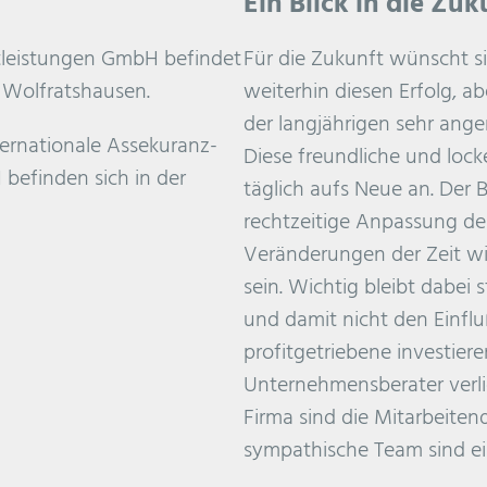
Ein Blick in die
Zuk
stleistungen GmbH befindet
Für die Zukunft wünscht s
 Wolfratshausen.
weiterhin diesen Erfolg, ab
der langjährigen sehr an
ternationale Assekuranz-
Diese freundliche und loc
efinden sich in der
täglich aufs Neue an. Der B
rechtzeitige Anpassung de
Veränderungen der Zeit wi
sein. Wichtig bleibt dabei
und damit nicht den Einflu
profitgetriebene investier
Unternehmensberater verlie
Firma sind die Mitarbeite
sympathische Team sind ei