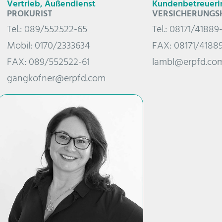
Vertrieb, Außendienst
Kundenbetreueri
PROKURIST
VERSICHERUNGSK
Tel.: 089/552522-65
Tel.: 08171/4188
Mobil: 0170/2333634
FAX: 08171/4188
FAX: 089/552522-61
lambl@erpfd.co
gangkofner@erpfd.com