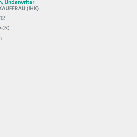
n, Underwriter
AUFFRAU (IHK)
9-12
9-20
m