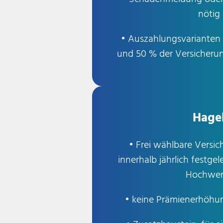
nötig
• Auszahlungsvarianten
und 50 % der Versicher
Hage
• Frei wählbare Vers
innerhalb jährlich festge
Hochwer
• keine Prämienerhöhu