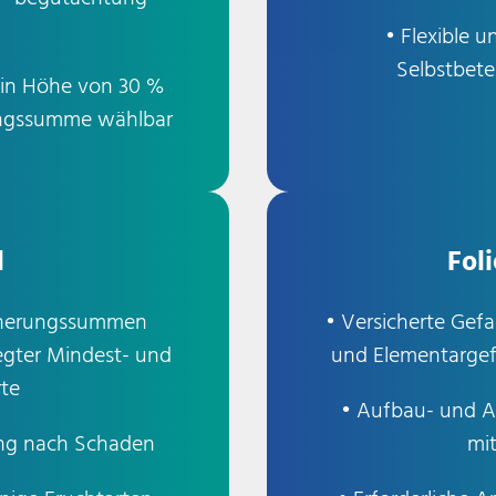
• Flexible 
Selbstbete
 in Höhe von 30 %
ungssumme wählbar
l
Fol
icherungssummen
• Versicherte Gefa
legter Mindest- und
und Elementargef
te
• Aufbau- und 
ng nach Schaden
mit