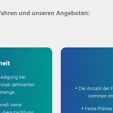
efahren und unseren Angeboten:
heit
hädigung bei
vorab definierten
• Die Anzahl der 
gsmenge
kommen imm
nell: keine
• Feste Prämi
 -begutachtung