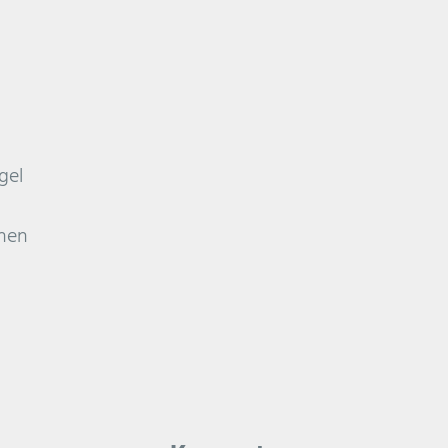
gel
nnen