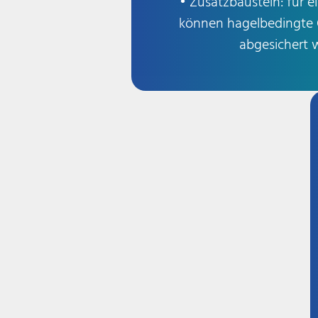
• Zusatzbaustein: für e
können hagelbedingte Q
abgesichert 