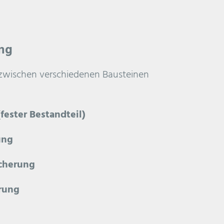
ng
 zwischen verschiedenen Bausteinen
fester Bestandteil)
ung
icherung
erung