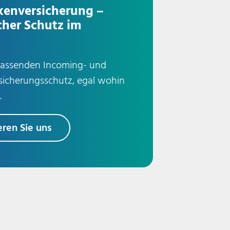
kenversicherung –
cher Schutz im
fassenden Incoming- und
icherungsschutz, egal wohin
.
eren Sie uns