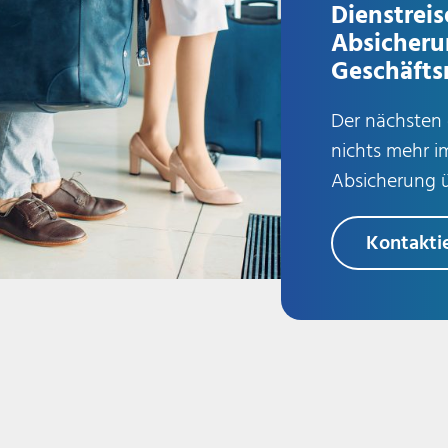
Dienstreis
Absicheru
Geschäfts
Der nächsten 
nichts mehr i
Absicherung ü
Kontakti