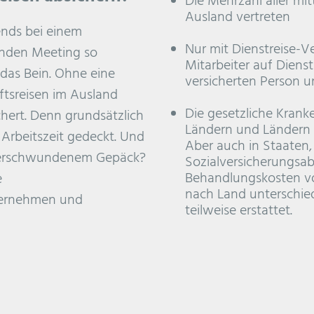
Die Mehrzahl aller mit
Ausland vertreten
bends bei einem
Nur mit Dienstreise-V
nden Meeting so
Mitarbeiter auf Dienst
 das Bein. Ohne eine
versicherten Person 
ftsreisen im Ausland
Die gesetzliche Kranke
chert. Denn grundsätzlich
Ländern und Ländern 
 Arbeitszeit gedeckt. Und
Aber auch in Staaten,
d verschwundenem Gepäck?
Sozialversicherungsa
Behandlungskosten vor
e
nach Land unterschied
nternehmen und
teilweise erstattet.